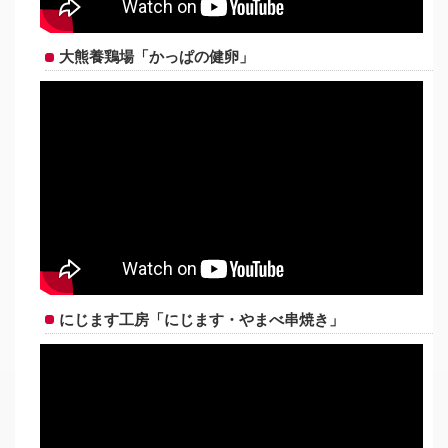
大熊養鶏場「かっぱの健卵」
にじます工房「にじます・やまべ串焼き」