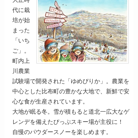
代に栽
培が始
まった
「いち
ご」。
町内上
川農業
試験場で開発された「ゆめぴりか」。農業を
中心とした比布町の豊かな大地で、新鮮で安
心な食が生産されています。
大地が眠る冬。雪が積もると道北一広大なゲ
レンデを備えたぴっぷスキー場が主役に！
自慢のパウダースノーを楽しめます。